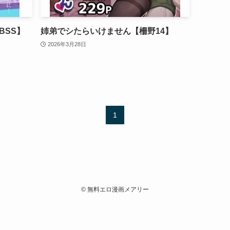
BSS】
姉弟でシたらいけません【柵野14】
2026年3月28日
1
©
無料エロ漫画メアリー