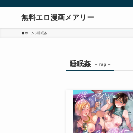
無料エロ漫画メアリー
ホーム
睡眠姦
睡眠姦
– tag –