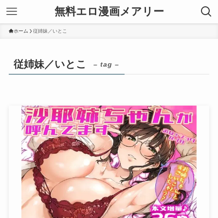
無料エロ漫画メアリー
ホーム
従姉妹／いとこ
従姉妹／いとこ
– tag –