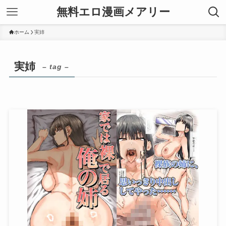
無料エロ漫画メアリー
ホーム
実姉
実姉
– tag –