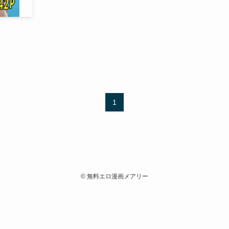
1
©
無料エロ漫画メアリー