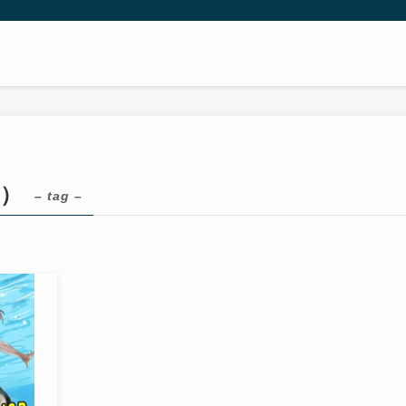
夏）
– tag –