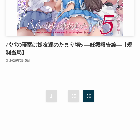
パパの寝室は娘友達のたまり場5 ―妊娠報告編―【規
制当局】
2026年3月5日
1
...
35
36